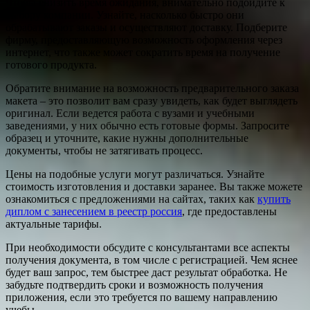
Чтобы снизить время ожидания, внимательно подойдите к
выбору компании. Узнайте, насколько быстро они
обрабатывают заказы и осуществляют доставку. Подберите
фирму, предоставляющую возможность оформления через
интернет, что также может сократить время на получение
готового продукта.
Обратите внимание на возможность предварительного заказа
макета – это позволит вам сразу увидеть, как будет выглядеть
оригинал. Если ведется работа с вузами и учебными
заведениями, у них обычно есть готовые формы. Запросите
образец и уточните, какие нужны дополнительные
документы, чтобы не затягивать процесс.
Цены на подобные услуги могут различаться. Узнайте
стоимость изготовления и доставки заранее. Вы также можете
ознакомиться с предложениями на сайтах, таких как
купить
диплом с занесением в реестр россия
, где предоставлены
актуальные тарифы.
При необходимости обсудите с консультантами все аспекты
получения документа, в том числе с регистрацией. Чем яснее
будет ваш запрос, тем быстрее даст результат обработка. Не
забудьте подтвердить сроки и возможность получения
приложения, если это требуется по вашему направлению
учебы.