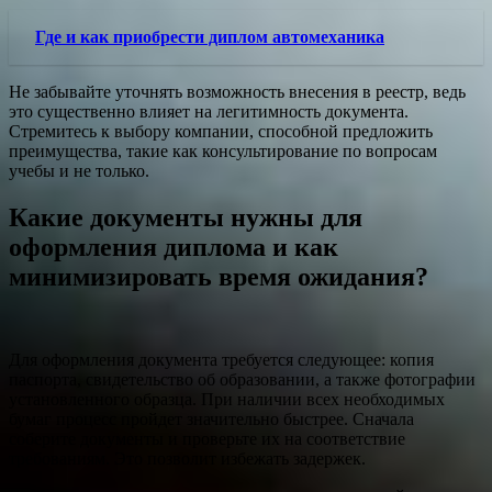
Где и как приобрести диплом автомеханика
Не забывайте уточнять возможность внесения в реестр, ведь
это существенно влияет на легитимность документа.
Стремитесь к выбору компании, способной предложить
преимущества, такие как консультирование по вопросам
учебы и не только.
Какие документы нужны для
оформления диплома и как
минимизировать время ожидания?
Для оформления документа требуется следующее: копия
паспорта, свидетельство об образовании, а также фотографии
установленного образца. При наличии всех необходимых
бумаг процесс пройдет значительно быстрее. Сначала
соберите документы и проверьте их на соответствие
требованиям. Это позволит избежать задержек.