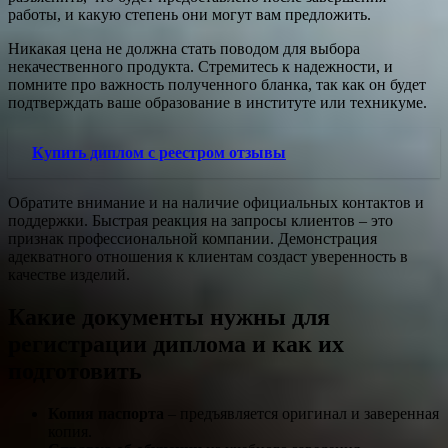
работы, и какую степень они могут вам предложить.
Никакая цена не должна стать поводом для выбора
некачественного продукта. Стремитесь к надежности, и
помните про важность полученного бланка, так как он будет
подтверждать ваше образование в институте или техникуме.
Купить диплом с реестром отзывы
Обратите внимание и на наличие официальных контактов и
поддержки. Быстрая реакция на запросы клиентов – это
признак профессиональной компании. Демонстрация
адекватного отношения к клиентам создаст уверенность в
качестве изделий.
Какие документы нужны для
регистрации диплома и как их
подготовить
Копия паспорта
– предъявляется оригинал и заверенная
копия.