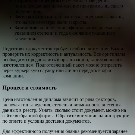
Справка об обучении
из учебного заведения,
подтверждающая прохождение программы высшего
образования.
Зачетная книжка
или выписка с оценками – важно,
чтобы все семестры были закрыты.
Заявление
на получение официального документа с
указанием степени и года окончания указанного
заведения.
Подготовка документов требует особого внимания. Важно
проверить их корректность и актуальность. Все оригиналы
необходимо предоставить в организацию, занимающуюся
изготовлением. Подготовленный пакет можно отправить
через курьерскую службу или лично передать в офис
компании.
Процесс и стоимость
Цена изготовления диплома зависит от ряда факторов,
включая тип заведения, степень и возможность внесения
данных в реестр. Узнать, сколько стоит документ, можно на
сайте выбранной фирмы. Обратите внимание на инструкции
по оплате и условия доставки документов.
Для эффективного получения бланка рекомендуется заранее