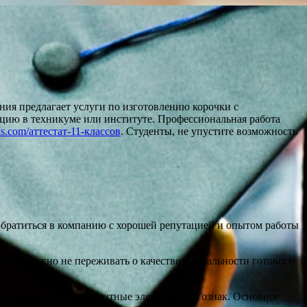
ния предлагает услуги по изготовлению корочки с
ацию в техникуме или институте. Профессиональная работа
ans.com/аттестат-11-классов
. Студенты, не упустите возможность
обратиться в компанию с хорошей репутацией и опытом работы
 Так можно не переживать о качестве и легальности готового
асности, включая защитные элементы от Гознак. Основное