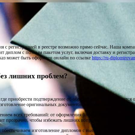
я с регистрацией в реестре возможно прямо сейчас. Наша компа
ит диплом с полным пакетом услуг, включая доставку и регистр
аказ может быть оформлен онлайн по ссылке
https://ru-diplomirov
 без лишних проблем?
где приобрести подтверждение об образовании. Рекомендуется 
изготовление оригинальных документов с занесением в реестр.
нием всех требований: от оформления бланка до защиты работы.
дит прозрачно, чтобы избежать лишних вопросов.
 обеспечиваем изготовление дипломов с высоким уровнем безоп