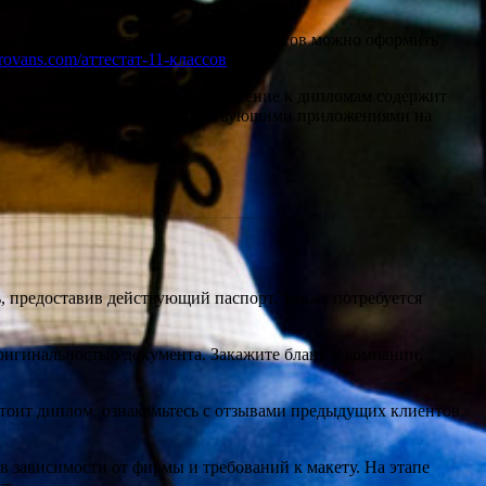
атрат на доставку.
 любое время просто – всего за пару шагов можно оформить
mirovans.com/аттестат-11-классов
.
ого образца – это важно. Приложение к дипломам содержит
ь оригинал вместе с соответствующими приложениями на
ь, предоставив действующий паспорт. Также потребуется
ригинальностью документа. Закажите бланк у компании,
стоит диплом, ознакомьтесь с отзывами предыдущих клиентов
в зависимости от фирмы и требований к макету. На этапе