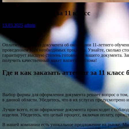
Аттестат купить за 11 класс
13.03.2025
admin
Оплатить оригинал документа об окончании 11-летнего обучени
проведением всех необходимых процедур. Узнайте, сколько сто
гарантирует высшую степень готовности вашего документа. З
получить качественный макет вашего диплома!
Где и как заказать аттестат за 11 класс
Выбор фирмы для оформления документа решает вопрос о том, 
в данной области. Убедитесь, что в их услугах предусмотрено 
Лучше всего, если оформление документа происходит с соблюде
изделия. Убедитесь, что целый процесс, включая оплату, прохо
В нашей компании есть уникальное предложение на рынке. Мы