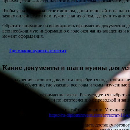
преимущество – доступная стоимость диплома. Согласуйте дета
Чтобы узнать, сколько стоит диплом, достаточно зайти на наш 
заявку онлайн. Если вам нужны знания о том, где купить дипл
Обратите внимание на возможность оформления документов для
всю необходимую информацию о годе окончания заведения и к
момент оформления.
Где можно купить аттестат
Какие документы и шаги нужны для ус
Для получения готового документа потребуется подготовить н
справка об обучении, где указаны все годы и темы, изученные 
Следующий шаг – оформление заказа. Рекомендуется выбрать п
которая предлагает услуги по изготовлению с проводкой и зане
Оплата услуги осуществляется на сайте компании. Уточните с
на ресурсах, подобных
https://ru-diplomirovans.com/аттестат-11-
После подтверждения оплаты можно ожидать доставку готового