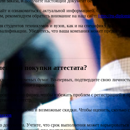
ли заказа, и получите настоящий документ без дополнительных з
сайт и ознакомиться с актуальной информацией. Сделать заказ в
ом, рекомендуем обратить внимание на наш сайт:
https://ru-diplo
 студентов техникумов и вузов, как и на специфику выпускаем
валификации. Убедитесь, что ваша компания может предоставит
пешной покупки аттестата?
есколько ключевых бумаг. Во-первых, подтвердите свою личност
в рамках учебного процесса.
роверенную фирму, чтобы избежать проблем с регистрацией и о
сением в реестр.
тоимость диплома и возможные скидки. Чтобы оценить, сколько 
классов
.
 документа. Учтите, что срок выполнения может варьироваться 