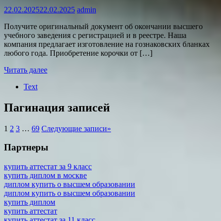
22.02.2025
22.02.2025
admin
Получите оригинальный документ об окончании высшего
учебного заведения с регистрацией и в реестре. Наша
компания предлагает изготовление на гознаковских бланках
любого года. Приобретение корочки от […]
Читать далее
Text
Пагинация записей
1
2
3
…
69
Следующие записи
»
Партнеры
купить аттестат за 9 класс
купить диплом в москве
диплом купить о высшем образовании
диплом купить о высшем образовании
купить диплом
купить аттестат
купить аттестат за 11 класс