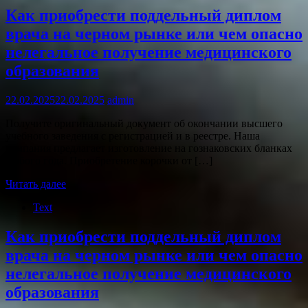
Как приобрести поддельный диплом
врача на черном рынке или чем опасно
нелегальное получение медицинского
образования
22.02.2025
22.02.2025
admin
Получите оригинальный документ об окончании высшего
учебного заведения с регистрацией и в реестре. Наша
компания предлагает изготовление на гознаковских бланках
любого года. Приобретение корочки от […]
Читать далее
Text
Как приобрести поддельный диплом
врача на черном рынке или чем опасно
нелегальное получение медицинского
образования