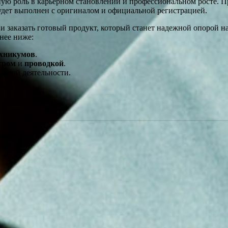
ную роль в карьерном становлении и профессиональном росте. П
удет выполнен с оригиналом и официальной регистрацией.
 заказать готовый продукт, который станет надежной опорой н
нее ниже:
ехникумов
.
тром
и
проводкой
.
льной деятельности.