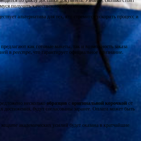
одится по факту доставки документа. Узнайте, сколько стоит
муся получить качественное образование.
твует альтернатива для тех, кто стремится ускорить процесс и
редлагают как готовые макеты, так и возможность заказа
цией в
реестре
, что гарантирует официальное признание.
 предложено несколько
образцов
с
оригинальной корочкой
от
х достижения, будут согласованы заранее. Оплата может быть
в
защите
академических усилий будет оказана в кратчайшие