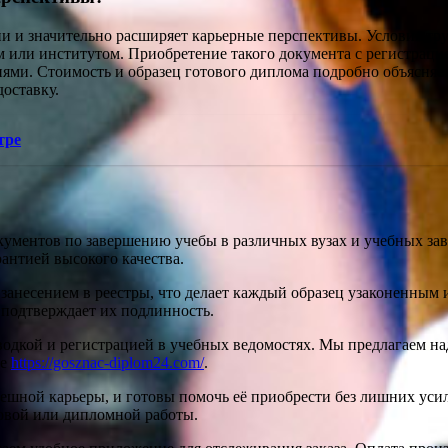
и значительно расширяет карьерные перспективы. Условия труда
или институтом. Приобретение такого документа с регистрацие
ями. Стоимость и образец готового диплома подробно объясняетс
доставку.
тре
ументов по завершению учебы в различных вузах и учебных зав
рантией высокого качества.
занесением в реестры, что делает каждый образец узаконенным 
о подтверждает их подлинность.
одкой и регистрацией в учебных ведомостях. Мы предлагаем на
те
https://gosznac-diplom24.com/
.
ешной карьеры, и готовы помочь её приобрести без лишних усил
совой или дипломной работы.