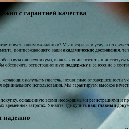
дежно с гарантией качества
соответствует вашим ожиданиям? Мы предлагаем услуги по
изгото
умента, подтверждающего ваши
академические достижения
, те
юбого вуза или техникума, включая университеты и институты 
бы обеспечить регистрационную
поддержку
и занесение в соот
ов, желающих
получить степень
, независимо от завершенности у
ля официального использования. Мы гарантируем высокое качес
покупку, оснащенную всеми необходимыми регистрациями и прово
 временных затратах. Узнайте, где купить
ваш главный доку
и надежно