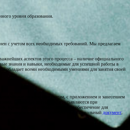
ного уровня образования.
нен с учетом всех необходимых требований. Мы предлагаем
 важнейших аспектов этого процесса – наличие официального
овые знания и навыки, необходимые для успешной работы в
ник обладает всеми необходимыми умениями для занятия своей
отовленные по всем стандартам, с приложением и занесением
телями. Подобные документы предъявляются при
ков. Кроме того, оригиналы являются обеспечение для
 информацию о том, как приобрести оригинальный
документ
,