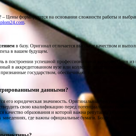
? – Цены формируются на основании сложности работы и выбран
iplom24.com
.
сением
в базу. Оригинал отличается высоким качеством и выпол
спеха в вашем будущем.
оль в построении успешной профессиональной карьеры. Один из
нный в аккредитованном вузе или колледже, подтверждает итог
 признанные государством, обеспечивают гарантии, что выпуск
истрированными данными?
ся его юридическая значимость. Оригинальные документы, подг
одтвердить свою квалификацию перед потенциальными работода
ся качество образования и которой важна репутация ее сотрудни
 заведениях, где важны официальные бумаги. Более подробную
ерспективы?