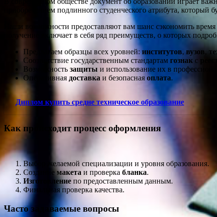
В современном обществе документ об образовании играет важ
приобретением подлинного студенческого атрибута, который б
Наши возможности предоставляют вам шанс сэкономить время и
получение включает в себя ряд преимуществ, о которых подроб
Предлагаем образцы всех уровней:
институтов
,
вузов
,
т
Соответствие государственным стандартам
гознак
с
реес
Возможность
защиты
и использование их в профессиона
Оперативная
доставка
и безопасная
оплата
.
Диплом купить средне техническое образование
Как происходит процесс оформления
Выбор желаемой специализации и уровня образования.
Создание
макета
и проверка
бланка
.
Изготовление
по предоставленным данным.
Финальная проверка качества.
Часто задаваемые вопросы