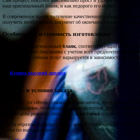
Сам процесс покупки максимально прост и удобен. Мы предлага
наш оригинальный бланк, и как недорого его можно приобрест
В современное время получение качественного образования тре
получить необходимый документ об окончании учебного завед
Особенности и стоимость изготовления
Приобрести оригинальный
бланк
, соответствующий всем стан
индивидуального документа
с учетом всех предпочтений студе
Стоимость подобных услуг варьируется в зависимости от сло
Купить высший диплом
Процесс и условия заказа
Для заказа достаточно связаться с компанией, предоставляюще
различных
вузов
, техникумов и университетов. Все детали, вк
произведена разными способами, а
доставка
осуществляется
н
Таким образом, приобретение
нужного документа
не составит
сроки по выгодной цене.