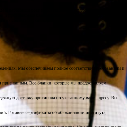
 и карьерный рост зачастую зависят от уровня образования и
й и проводкой по базам данных института гарантирует что он
я на соответствующих ресурсах, где можно узнать сколько
едениях. Мы обеспечиваем полное соответствие требованиям и
и признанным. Все бланки, которые мы предоставляем,
дежную доставку оригинала по указанному вами адресу. Вы
ий. Готовые сертификаты об об окончании института,