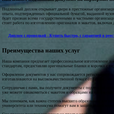
Подлинный диплом открывает двери в престижные организации 
опыта, подтвержденных официальной бумагой, выданной вузом 
будет признан всеми государственными и частными организаци
стоит работа по изготовлению оригиналов и макетов, включая 
Диплом с проводкой - Купить быстро, с гарантией в реес
Преимущества наших услуг
Наша компания предлагает профессиональное изготовление док
стандартам, предоставляя оригинальные бланки и корочки с га
Оформление документов у нас сопровождается регистрацией и 
изготавливаются на высококачественной бумаге от Гознак , чт
Сотрудничая с нами, вы получите документы с подлинной пров
уже можете ознакомиться с макетом и образцами на нашем сай
Мы понимаем, как важна степень высшего образования для усп
университета или техникума помогут вам в защите вашей кур