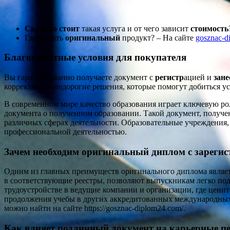
Сколько стоит
такая услуга и от чего зависит
стоимость
Где купить
оригинальный
продукт? – На сайте
gosznac-d
Благоприятные условия для покупателя
Вы гарантированно получаете документ с
регистр
ацией и
зане
корректные и недорогие решения, которые помогут добиться у
В современном мире качество образования играет ключевую р
документа о полученном образовании. Такой документ, получе
различных сферах деятельности. Образовательные учреждения,
профессиональной деятельностью.
Зачем необходим оригинальный диплом с зарег
Одним из главных преимуществ оригинального диплома являет
в соответствующие реестры, позволяют выпускникам легко п
трудоустройстве в ведущие компании и организации, где ценит
продолжения учебы в других аккредитованных международных
можно найти на сайте https://gosznac-diplom24.com/.
Как влияет подлинный документ на карьерные п