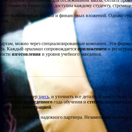
ем удобное приложение для отслеживания заказа. Оплата произв
и. Стоимость наших услуг доступна каждому студенту, стремяще
бует значительных усилий и финансовых вложений. Однако сущес
ения.
дартам, можно через специализированные компании. Эти фирмы п
нта. Каждый
оригинал
сопровождается
приложением
и регистра
жности
изготовления
и уровня учебного заведения.
й услуги, например
здесь
, и уточнить все детали. Клиенту будет
лючая номер
проведенного
года обучения и
степень
академически
едорого
и
с регистрацией
.
 труда, если выбрать надежного партнера. Незаменимая помощь 