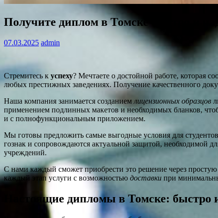
Получите диплом в Томске быстро и на
07.03.2025
admin
Стремитесь к
успеху
? Мечтаете о достойной работе, которая 
любых престижных заведениях. Получение качественного док
Наша компания занимается созданием
лицензионных образцов
л
применением подлинных макетов и необходимых бланков, что
и с полнофункциональным приложением.
Мы готовы предложить самые выгодные условия для студент
гознак и сопровождаются актуальной защитой, необходимой д
учреждений.
С нами каждый сможет приобрести это решение через простую 
каждый этап услуги с возможностью
доставки
при минимальных
Настоящие дипломы в Томске: быстро 